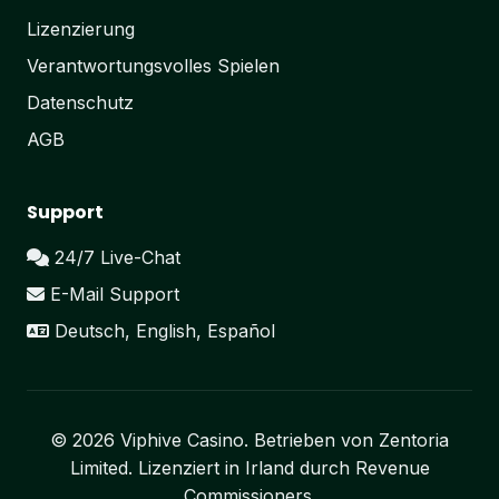
Lizenzierung
Verantwortungsvolles Spielen
Datenschutz
AGB
Support
24/7 Live-Chat
E-Mail Support
Deutsch, English, Español
© 2026 Viphive Casino. Betrieben von Zentoria
Limited. Lizenziert in Irland durch Revenue
Commissioners.